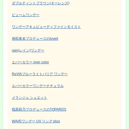
ダブルティントブラウン(オーレンズ)
ビュームワンデー
ワンデーアキュビューディファインモイスト
倖田來未プロデュースのloveil
rain(レイン)ワンデー
エバーカラー ever color
ReVIAブルーライトバリア ワンデー
エバーカラーワンデーナチュラル
メランジェ シュエット
指原莉乃プロデュースのTOPARDS
WAVEワンデー UV リング plus