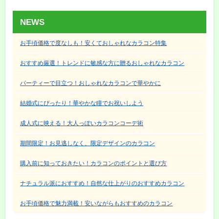
NEWS
お手頃価格で度なしも！安くておしゃれなカラコン特集
おすすめ厳選！トレンドに敏感な方に贈るおしゃれなカラコン
パーティーで目立つ！おしゃれなカラコンで華やかに
結婚式にぴったり！華やかな瞳でお祝いしよう
成人式に映える！大人っぽいカラコンコーデ術
期間限定！お見逃しなく、限定デザインのカラコン
購入前に知っておきたい！カラコンのポイントと選び方
ナチュラル派におすすめ！自然な仕上がりのおすすめカラコン
お手頃価格で魅力満載！安いながらもおすすめのカラコン