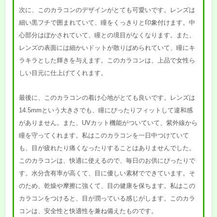
次に、このカラコンのデザインがとても可愛いです。レンズは
細い黒フチで囲まれていて、瞳をくっきりと印象付けます。中
心部分はぼかされていて、瞳との境目がなくなります。また、
レンズの表面には細かいドットが散りばめられていて、瞳にキ
ラキラとした輝きを与えます。このカラコンは、上品で女性ら
しい目元に仕上げてくれます。
最後に、このカラコンの着け心地がとても良いです。レンズは
14.5mmという大きさでも、瞳にぴったりフィットして違和感
がありません。また、UVカット機能がついていて、紫外線から
瞳を守ってくれます。私はこのカラコンを一日中つけていて
も、目が疲れたり痛くなったりすることはありませんでした。
このカラコンは、快適に使えるので、毎日のお供にぴったりで
す。水分含有率が高くて、目に優しい素材でできています。そ
のため、乾燥や摩擦に強くて、目の健康を保ちます。私はこの
カラコンをつけると、目が潤っている感じがします。このカラ
コンは、安全性と快適性を兼ね備えたものです。