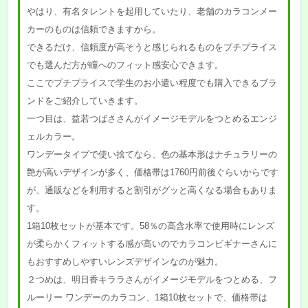
やはり、有名タレントを起用していたり、老舗のカラコンメー
カーのものは信頼できますから。
できるだけ、信頼度が高そうと感じられるものをプチプライス
でも選んだ方が瞳へのフィット感安心できます。
ここでプチプライスで学生のお小遣い程度でも購入できるブラ
ンドをご紹介していきます。
一つ目は、益若つばささんがイメージモデルをつとめるエンジ
ェルカラー。
ワンデータイプで使い捨てなら、色の基本形はナチュラリーの
艶が高いデザインが多く、価格帯は1760円前後ぐらいからです
が、通販などを利用すると割引がグッと高くなる場合もありま
す。
1箱10枚セットが基本です。58％の高含水率で使用時にレンズ
が柔らかくフィットする感が高いのでカラコンビギナーさんに
もおすすめしやすいレンズデザインなのが魅力。
２つめは、明日香キララさんがイメージモデルをつとめる、フ
ルーリー ワンデーのカラコン、1箱10枚セットで、価格帯は