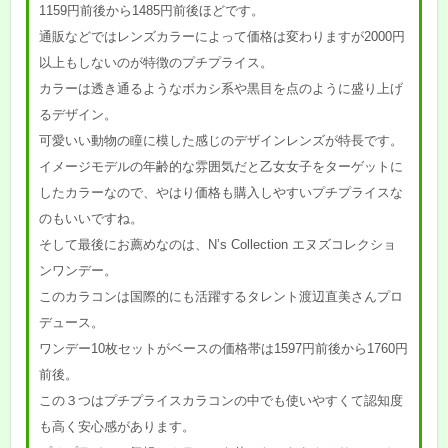
1159円前後から1485円前後ほどです。
通販などではレンズカラーによって価格は変わりますが2000円
以上もしないのが特徴のプチプライス。
カラーは透き通るようなボカシ系や黒目を点のように盛り上げ
るデザイン。
可愛いい動物の瞳に模した感じのデザインレンズが特長です。
イメージモデルの年齢的な雰囲気だと乙女女子をターゲットに
したカラーなので、やはり価格も購入しやすいプチプライスな
のもいいですね。
そして最後にお薦めなのは、N’s Collection エヌズコレクショ
ンワンデー。
このカラコンは国際的にも活躍するタレント渡辺直美さんプロ
デュース。
ワンデー10枚セットがベースの価格帯は1597円前後から1760円
前後。
この３つはプチプライスカラコンの中でも使いやすくて認知度
も高く安心感があります。